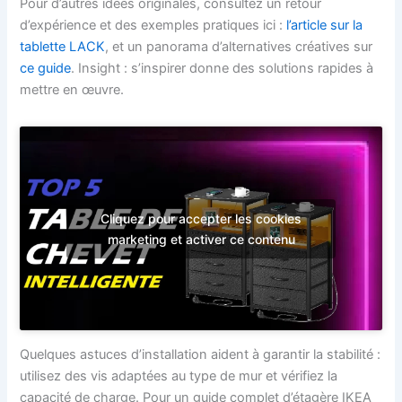
Pour d’autres idées originales, consultez un retour
d’expérience et des exemples pratiques ici :
l’article sur la
tablette LACK
, et un panorama d’alternatives créatives sur
ce guide
. Insight : s’inspirer donne des solutions rapides à
mettre en œuvre.
Cliquez pour accepter les cookies
marketing et activer ce contenu
Quelques astuces d’installation aident à garantir la stabilité :
utilisez des vis adaptées au type de mur et vérifiez la
capacité de charge. Pour un guide complet d’étagère IKEA