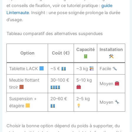
et conseils de fixation, voir ce tutoriel pratique :
guide
Linternaute
. Insight : une pose soignée prolonge la durée
d’usage.
Tableau comparatif des alternatives suspendues
Capacité
Installation
Option
Coût (€)
Tablette LACK
~5 €
~3 kg
Facile
Meuble flottant
30–100 €
5–10 kg
Moyen
tiroir
Suspension +
20–60 €
2–5 kg
Moyen
étagère
Choisir la bonne option dépend du poids à supporter, du