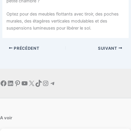
petite chambre ?
Optez pour des meubles flottants avec tiroir, des poches
murales, des étagères verticales modulables et des
suspensions lumineuses pour libérer le sol.
PRÉCÉDENT
SUIVANT
Facebook
LinkedIn
Pinterest
YouTube
X
TikTok
Instagram
Telegram
A voir