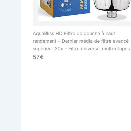
AquaBliss HD Filtre de douche à haut
rendement – Dernier média de filtre avancé
supérieur 30x – Filtre universel multi-étapes
pour pommeau de douche pour produits
57€
chimiques, chlore, pesticides (SF500)