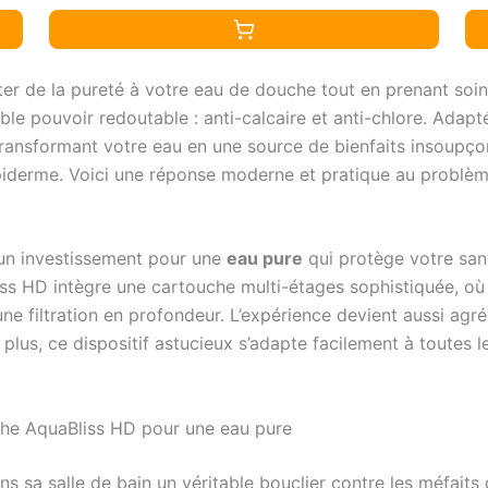
– Bronze huilé
ter de la pureté à votre eau de douche tout en prenant so
le pouvoir redoutable : anti-calcaire et anti-chlore. Ada
n transformant votre eau en une source de bienfaits insoupçonn
 épiderme. Voici une réponse moderne et pratique au problè
 un investissement pour une
eau pure
qui protège votre san
Bliss HD intègre une cartouche multi-étages sophistiquée, où
 une filtration en profondeur. L’expérience devient aussi ag
plus, ce dispositif astucieux s’adapte facilement à toutes l
uche AquaBliss HD pour une eau pure
dans sa salle de bain un véritable bouclier contre les méfaits