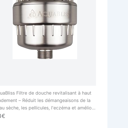
uaBliss Filtre de douche revitalisant à haut
ndement – Réduit les démangeaisons de la
au sèche, les pellicules, l'eczéma et améliore
nsidérablement l'état de votre peau, de vos
3€
eveux et de