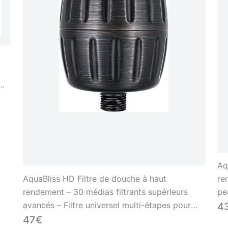
Aq
AquaBliss HD Filtre de douche à haut
re
rendement – 30 médias filtrants supérieurs
pe
avancés – Filtre universel multi-étapes pour
co
4
produits chimiques, chlore, pesticides (SF500)
ch
47€