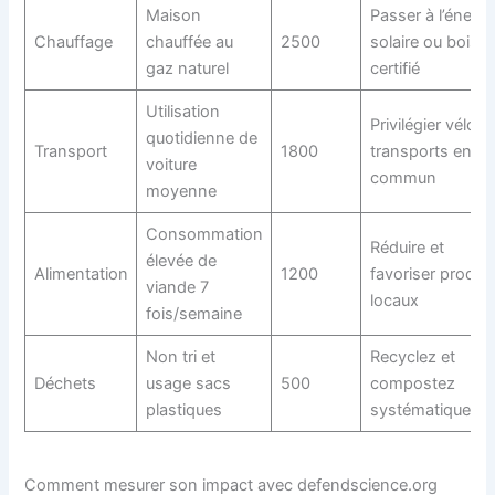
Maison
Passer à l’énergi
Chauffage
chauffée au
2500
solaire ou bois
gaz naturel
certifié
Utilisation
Privilégier vélo o
quotidienne de
Transport
1800
transports en
voiture
commun
moyenne
Consommation
Réduire et
élevée de
Alimentation
1200
favoriser produit
viande 7
locaux
fois/semaine
Non tri et
Recyclez et
Déchets
usage sacs
500
compostez
plastiques
systématiqueme
Comment mesurer son impact avec defendscience.org