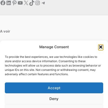
Facebook
LinkedIn
Pinterest
YouTube
X
TikTok
Instagram
Telegram
A voir
artdesfleurs.fr
Manage Consent
ab-decofinition.fr
To provide the best experiences, we use technologies like cookies to
Contact
store and/or access device information. Consenting to these
Mentions légales
technologies will allow us to process data such as browsing behavior or
Conditions générales d'utilisation
unique IDs on this site. Not consenting or withdrawing consent, may
adversely affect certain features and functions.
Conditions générales de vente
Politique de cookies
Politique de confidentialité
Accept
Deny