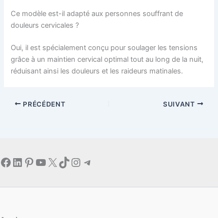
Ce modèle est-il adapté aux personnes souffrant de
douleurs cervicales ?
Oui, il est spécialement conçu pour soulager les tensions
grâce à un maintien cervical optimal tout au long de la nuit,
réduisant ainsi les douleurs et les raideurs matinales.
PRÉCÉDENT
SUIVANT
Facebook
LinkedIn
Pinterest
YouTube
X
TikTok
Instagram
Telegram