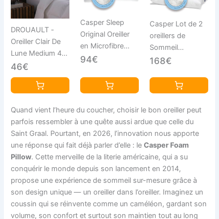
Casper Sleep
Casper Lot de 2
DROUAULT -
Original Oreiller
oreillers de
Oreiller Clair De
en Microfibre
Sommeil
Lune Medium 45
pour Dormir,
94€
Standard Blanc
168€
x 70 cm -
46€
Standard, Blanc
Garnissage
Synthétique
100% Polyester
Quand vient l’heure du coucher, choisir le bon oreiller peut
Fibre Creuse
parfois ressembler à une quête aussi ardue que celle du
Siliconée -
Saint Graal. Pourtant, en 2026, l’innovation nous apporte
Enveloppe 100%
une réponse qui fait déjà parler d’elle : le
Casper Foam
Coton -
Pillow
. Cette merveille de la literie américaine, qui a su
Traitement Anti-
conquérir le monde depuis son lancement en 2014,
acariens Végétal
propose une expérience de sommeil sur-mesure grâce à
- Confort
son design unique — un oreiller dans l’oreiller. Imaginez un
Équilibré
coussin qui se réinvente comme un caméléon, gardant son
volume, son confort et surtout son maintien tout au long