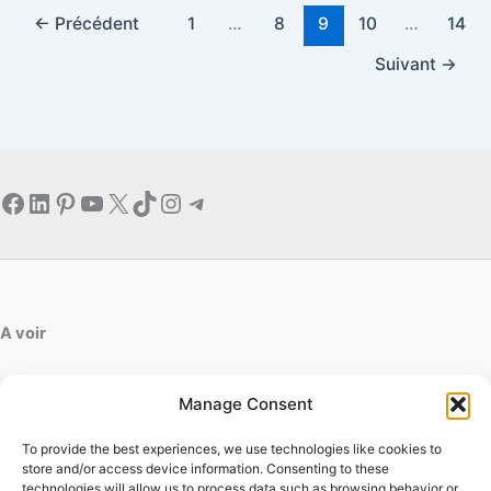
←
Précédent
1
…
8
9
10
…
14
Suivant
→
Facebook
LinkedIn
Pinterest
YouTube
X
TikTok
Instagram
Telegram
A voir
artdesfleurs.fr
Manage Consent
ab-decofinition.fr
To provide the best experiences, we use technologies like cookies to
Contact
store and/or access device information. Consenting to these
Mentions légales
technologies will allow us to process data such as browsing behavior or