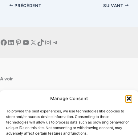
PRÉCÉDENT
SUIVANT
Facebook
LinkedIn
Pinterest
YouTube
X
TikTok
Instagram
Telegram
A voir
artdesfleurs.fr
Manage Consent
ab-decofinition.fr
To provide the best experiences, we use technologies like cookies to
Contact
store and/or access device information. Consenting to these
Mentions légales
technologies will allow us to process data such as browsing behavior or
Conditions générales d'utilisation
unique IDs on this site. Not consenting or withdrawing consent, may
adversely affect certain features and functions.
Conditions générales de vente