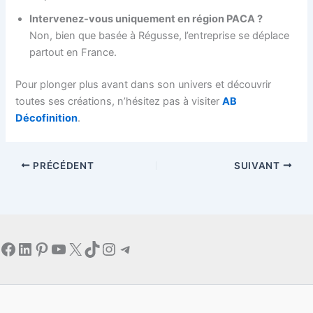
Intervenez-vous uniquement en région PACA ?
Non, bien que basée à Régusse, l’entreprise se déplace
partout en France.
Pour plonger plus avant dans son univers et découvrir
toutes ses créations, n’hésitez pas à visiter
AB
Décofinition
.
PRÉCÉDENT
SUIVANT
Facebook
LinkedIn
Pinterest
YouTube
X
TikTok
Instagram
Telegram