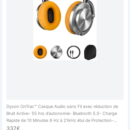
Dyson OnTrac™ Casque Audio sans Fil avec réduction de
Bruit Active- 55 hrs d’autonomie- Bluetooth 5.0- Charge
Rapide de 10 Minutes 6 Hz à 21kHz étui de Protection-
Personnalisable (Aluminium/Jaune)
337€