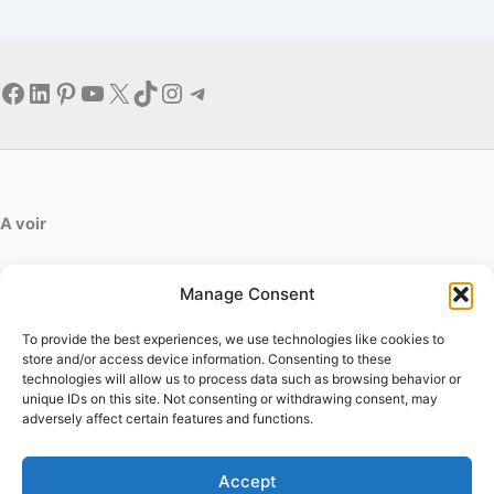
Facebook
LinkedIn
Pinterest
YouTube
X
TikTok
Instagram
Telegram
A voir
artdesfleurs.fr
Manage Consent
ab-decofinition.fr
To provide the best experiences, we use technologies like cookies to
Contact
store and/or access device information. Consenting to these
Mentions légales
technologies will allow us to process data such as browsing behavior or
Conditions générales d'utilisation
unique IDs on this site. Not consenting or withdrawing consent, may
adversely affect certain features and functions.
Conditions générales de vente
Politique de cookies
Politique de confidentialité
Accept