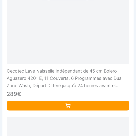
Cecotec Lave-vaisselle Indépendant de 45 cm Bolero
Aguazero 4201 E, 11 Couverts, 6 Programmes avec Dual
Zone Wash, Départ Différé jusqu'à 24 heures avant et
AquaStop Électronique, Plateau à Couverts
289€