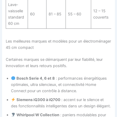
Lave-
vaisselle
12 – 15
4
60
81 – 85
55 – 60
standard
couverts
4
60 cm
Les meilleures marques et modèles pour un électroménager
45 cm compact
Certaines marques se démarquent par leur fiabilité, leur
innovation et leurs retours positifs.
Bosch Serie 4, 6 et 8
: performances énergétiques
optimales, ultra silencieux, et connectivité Home
Connect pour un contrôle à distance.
Siemens iQ300 à iQ700
: accent sur le silence et
des fonctionnalités intelligentes dans un design élégant.
Whirlpool W Collection
: paniers modulables pour