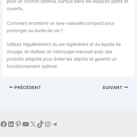
pour un confort optimal, surtout dans les espaces petits et
ouverts.
Comment entretenir un lave-vaisselle compact pour
prolonger sa durée de vie ?
Utilisez régulièrement du sel régénérant et du liquide de
rinçage, et réalisez un nettoyage mensuel avec des
produits adaptés pour éviter les dépôts et garantir un
fonctionnement optimal.
PRÉCÉDENT
SUIVANT
Facebook
LinkedIn
Pinterest
YouTube
X
TikTok
Instagram
Telegram