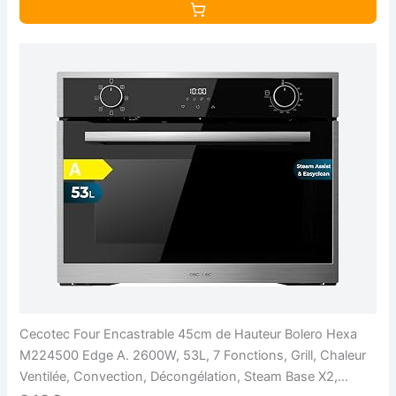
Cecotec Four Encastrable 45cm de Hauteur Bolero Hexa
M224500 Edge A. 2600W, 53L, 7 Fonctions, Grill, Chaleur
Ventilée, Convection, Décongélation, Steam Base X2,