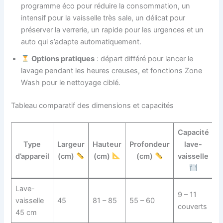
programme éco pour réduire la consommation, un
intensif pour la vaisselle très sale, un délicat pour
préserver la verrerie, un rapide pour les urgences et un
auto qui s’adapte automatiquement.
Options pratiques
: départ différé pour lancer le
lavage pendant les heures creuses, et fonctions Zone
Wash pour le nettoyage ciblé.
Tableau comparatif des dimensions et capacités
Capacité
N
Type
Largeur
Hauteur
Profondeur
lave-
s
d’appareil
(cm)
(cm)
(cm)
vaisselle
Lave-
9 – 11
4
vaisselle
45
81 – 85
55 – 60
couverts
4
45 cm