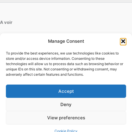
A voir
artdesfleurs.fr
Manage Consent
ab-decofinition.fr
To provide the best experiences, we use technologies like cookies to
Contact
store and/or access device information. Consenting to these
Mentions légales
technologies will allow us to process data such as browsing behavior or
Conditions générales d'utilisation
unique IDs on this site. Not consenting or withdrawing consent, may
adversely affect certain features and functions.
Conditions générales de vente
Politique de cookies
Politique de confidentialité
Accept
Deny
View preferences
Droits d'auteur © 2026 |
Cookie Policy