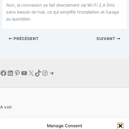
Non, la connexion se fait directement via Wi-Fi 2,4 GHz
sans besoin de hub, ce qui simplifie l’installation et l’usage
au quotidien.
PRÉCÉDENT
SUIVANT
Facebook
LinkedIn
Pinterest
YouTube
X
TikTok
Instagram
Telegram
A voir
artdesfleurs.fr
Manage Consent
ab-decofinition.fr