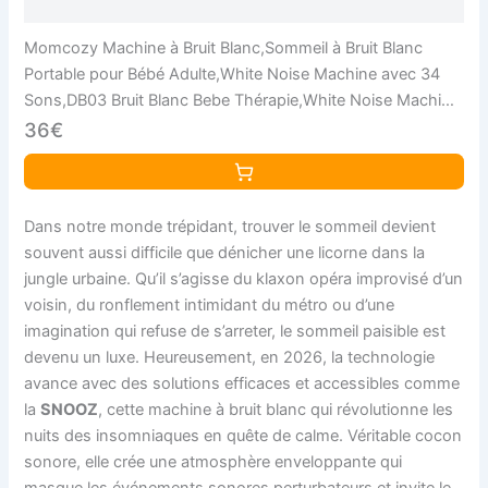
Momcozy Machine à Bruit Blanc,Sommeil à Bruit Blanc
Portable pour Bébé Adulte,White Noise Machine avec 34
Sons,DB03 Bruit Blanc Bebe Thérapie,White Noise Machine
Veilleuse 7 Couleurs,Contrôle APP
36€
Dans notre monde trépidant, trouver le sommeil devient
souvent aussi difficile que dénicher une licorne dans la
jungle urbaine. Qu’il s’agisse du klaxon opéra improvisé d’un
voisin, du ronflement intimidant du métro ou d’une
imagination qui refuse de s’arreter, le sommeil paisible est
devenu un luxe. Heureusement, en 2026, la technologie
avance avec des solutions efficaces et accessibles comme
la
SNOOZ
, cette machine à bruit blanc qui révolutionne les
nuits des insomniaques en quête de calme. Véritable cocon
sonore, elle crée une atmosphère enveloppante qui
masque les événements sonores perturbateurs et invite le