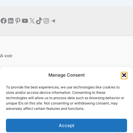
Facebook
LinkedIn
Pinterest
YouTube
X
TikTok
Instagram
Telegram
A voir
artdesfleurs.fr
Manage Consent
ab-decofinition.fr
To provide the best experiences, we use technologies like cookies to
Contact
store and/or access device information. Consenting to these
Mentions légales
technologies will allow us to process data such as browsing behavior or
Conditions générales d'utilisation
unique IDs on this site. Not consenting or withdrawing consent, may
adversely affect certain features and functions.
Conditions générales de vente
Politique de cookies
Politique de confidentialité
Accept