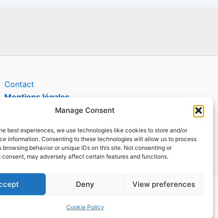
agram
legram
Contact
Mentions légales
Conditions générales d'utilisation
Manage Consent
Conditions générales de vente
he best experiences, we use technologies like cookies to store and/or
Politique de cookies
e information. Consenting to these technologies will allow us to process
Politique de confidentialité
 browsing behavior or unique IDs on this site. Not consenting or
 consent, may adversely affect certain features and functions.
ccept
Deny
View preferences
Cookie Policy