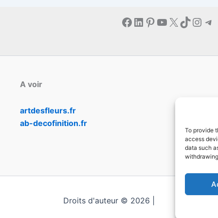
Facebook
LinkedIn
Pinterest
YouTube
X
TikTok
Inst
Te
A voir
artdesfleurs.fr
ab-decofinition.fr
To provide t
access devic
data such as
withdrawing
A
Droits d'auteur © 2026 |