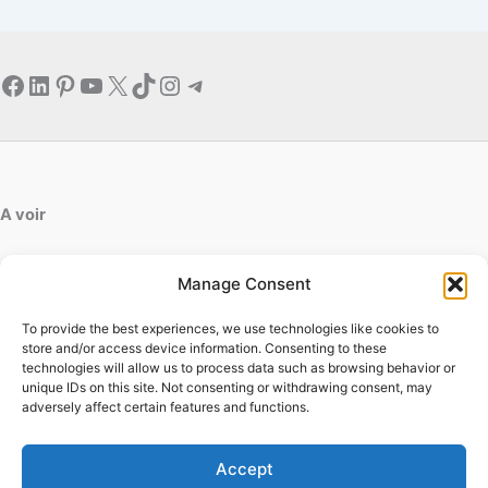
Facebook
LinkedIn
Pinterest
YouTube
X
TikTok
Instagram
Telegram
A voir
artdesfleurs.fr
Manage Consent
ab-decofinition.fr
To provide the best experiences, we use technologies like cookies to
Contact
store and/or access device information. Consenting to these
Mentions légales
technologies will allow us to process data such as browsing behavior or
Conditions générales d'utilisation
unique IDs on this site. Not consenting or withdrawing consent, may
adversely affect certain features and functions.
Conditions générales de vente
Politique de cookies
Politique de confidentialité
Accept