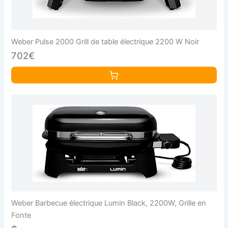
Weber Pulse 2000 Grill de table électrique 2200 W Noir
702€
Weber Barbecue électrique Lumin Black, 2200W, Grille en
Fonte