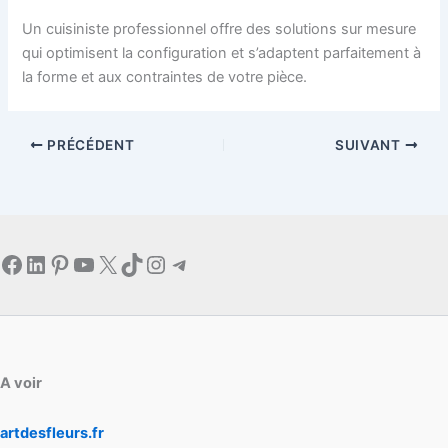
Un cuisiniste professionnel offre des solutions sur mesure
qui optimisent la configuration et s’adaptent parfaitement à
la forme et aux contraintes de votre pièce.
PRÉCÉDENT
SUIVANT
Facebook
LinkedIn
Pinterest
YouTube
X
TikTok
Instagram
Telegram
A voir
artdesfleurs.fr