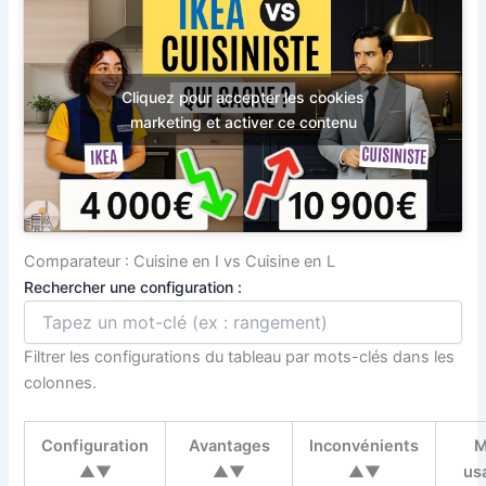
Cliquez pour accepter les cookies
marketing et activer ce contenu
Comparateur : Cuisine en I vs Cuisine en L
Rechercher une configuration :
Filtrer les configurations du tableau par mots-clés dans les
colonnes.
Configuration
Avantages
Inconvénients
M
▲▼
▲▼
▲▼
us