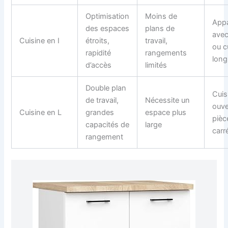
Optimisation
Moins de
App
des espaces
plans de
avec
Cuisine en I
étroits,
travail,
ou c
rapidité
rangements
long
d’accès
limités
Double plan
Cuis
de travail,
Nécessite un
ouve
Cuisine en L
grandes
espace plus
pièc
capacités de
large
carr
rangement