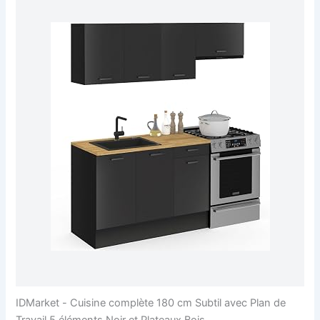
IDMarket - Cuisine complète 180 cm Subtil avec Plan de