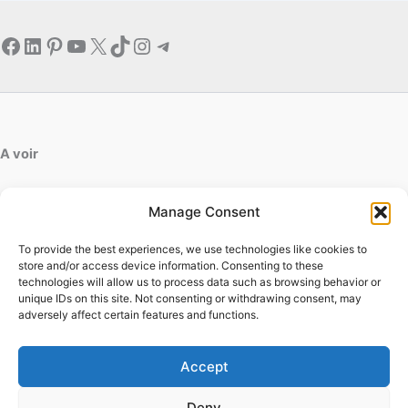
Facebook
LinkedIn
Pinterest
YouTube
X
TikTok
Instagram
Telegram
A voir
artdesfleurs.fr
Manage Consent
ab-decofinition.fr
To provide the best experiences, we use technologies like cookies to
Contact
store and/or access device information. Consenting to these
Mentions légales
technologies will allow us to process data such as browsing behavior or
Conditions générales d'utilisation
unique IDs on this site. Not consenting or withdrawing consent, may
adversely affect certain features and functions.
Conditions générales de vente
Politique de cookies
Politique de confidentialité
Accept
Deny